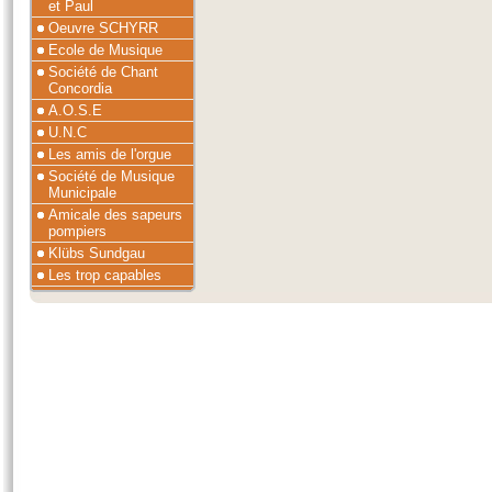
et Paul
Oeuvre SCHYRR
Ecole de Musique
Société de Chant
Concordia
A.O.S.E
U.N.C
Les amis de l'orgue
Société de Musique
Municipale
Amicale des sapeurs
pompiers
Klübs Sundgau
Les trop capables