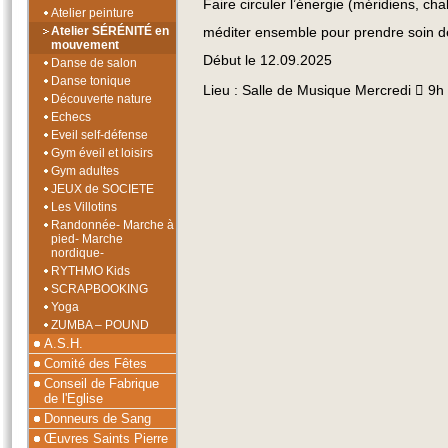
Faire circuler l’énergie (méridiens, cha
Atelier peinture
méditer ensemble pour prendre soin de
Atelier SÉRÉNITÉ en
mouvement
Début le 12.09.2025
Danse de salon
Danse tonique
Lieu : Salle de Musique Mercredi  9h
Découverte nature
Echecs
Eveil self-défense
Gym éveil et loisirs
Gym adultes
JEUX de SOCIETE
Les Villotins
Randonnée- Marche à
pied- Marche
nordique-
RYTHMO Kids
SCRAPBOOKING
Yoga
ZUMBA – POUND
A.S.H.
Comité des Fêtes
Conseil de Fabrique
de l'Eglise
Donneurs de Sang
Œuvres Saints Pierre