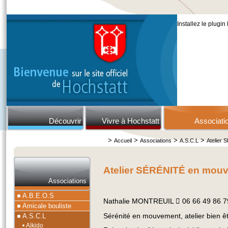
Installez le plugin
Découvrir
Vivre à Hochstatt
Associati
>
>
>
>
Accueil
Associations
A.S.C.L
Atelier
Atelier SÉRÉNITÉ en mou
Associations
A.B.E.O.S
Nathalie MONTREUIL  06 66 49 86 79
Amicale bouliste
Sérénité en mouvement, atelier bien êt
A.S.C.L
Aïkido