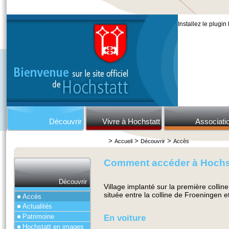
Installez le plugin
Découvrir
Vivre à Hochstatt
Associati
>
>
>
Accueil
Découvrir
Accès
Comment accéder à Hochs
Découvrir
Village implanté sur la première colli
située entre la colline de Froeningen e
Accès
Actualités
Patrimoine
En voiture
Hochstatt en images