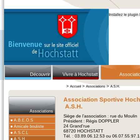
Installez le plugin
Découvrir
Vivre à Hochstatt
Associati
>
>
>
Accueil
Associations
A.S.H.
Association Sportive Hoch
A.S.H.
Associations
Siège de l’association : rue du Moulin
A.B.E.O.S
Président : Régis DOPPLER
24 Grand'rue
Amicale bouliste
68720 HOCHSTATT
A.S.C.L
Tél. : 03.89.06.12.53 ou 06.07.55.97.
A.S.H.