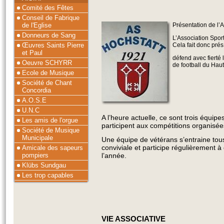
Comité des Fêtes
Conseil de Fabrique
de l'Eglise
Présentation de l’A
Donneurs de Sang
L’Association Sport
Œuvres Saints Pierre
Cela fait donc prés
et Paul
défend avec fierté l
Oeuvre SCHYRR
de football du Haut
Ecole de Musique
Société de Chant
Concordia
A.O.S.E
U.N.C
A l’heure actuelle, ce sont trois équip
Les amis de l'orgue
participent aux compétitions organisées
Société de Musique
Municipale
Une équipe de vétérans s’entraine to
conviviale et participe régulièrement 
Amicale des sapeurs
pompiers
l’année.
Klübs Sundgau
Les trop capables
VIE ASSOCIATIVE