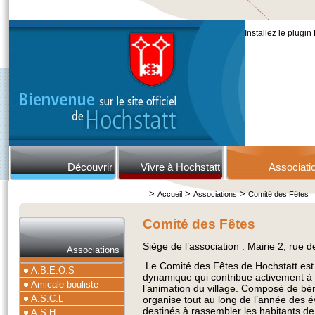
Installez le plugin
Découvrir
Vivre à Hochstatt
Associati
>
>
>
Accueil
Associations
Comité des Fêtes
Comité des Fêtes
Siège de l’association : Mairie 2, rue 
Associations
Le Comité des Fêtes de Hochstatt est
A.B.E.O.S
dynamique qui contribue activement à l
Amicale bouliste
l’animation du village. Composé de bén
A.S.C.L
organise tout au long de l’année des
destinés à rassembler les habitants de
A.S.H.