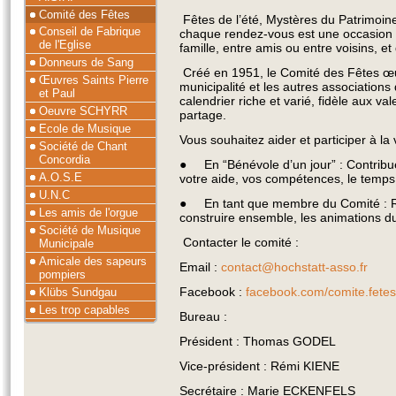
Comité des Fêtes
Fêtes de l’été, Mystères du Patrimoine
Conseil de Fabrique
chaque rendez-vous est une occasion
de l'Eglise
famille, entre amis ou entre voisins, et 
Donneurs de Sang
Créé en 1951, le Comité des Fêtes œuv
Œuvres Saints Pierre
municipalité et les autres associatio
et Paul
calendrier riche et varié, fidèle aux val
Oeuvre SCHYRR
partage.
Ecole de Musique
Vous souhaitez aider et participer à la 
Société de Chant
Concordia
● En “Bénévole d’un jour” : Contribue
A.O.S.E
votre aide, vos compétences, le temps
U.N.C
● En tant que membre du Comité : Re
Les amis de l'orgue
construire ensemble, les animations du
Société de Musique
Contacter le comité :
Municipale
Amicale des sapeurs
Email :
contact@hochstatt-asso.fr
pompiers
Facebook :
facebook.com/comite.fetes
Klübs Sundgau
Les trop capables
Bureau :
Président : Thomas GODEL
Vice-président : Rémi KIENE
Secrétaire : Marie ECKENFELS