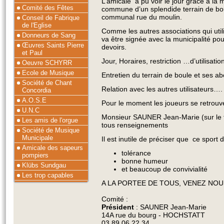
L’amicale a pu voir le jour grâce à la m
Comité des Fêtes
commune d’un splendide terrain de bou
communal rue du moulin.
Conseil de Fabrique
de l'Eglise
Comme les autres associations qui uti
Donneurs de Sang
va être signée avec la municipalité pou
Œuvres Saints Pierre
devoirs.
et Paul
Jour, Horaires, restriction …d’utilisatio
Oeuvre SCHYRR
Ecole de Musique
Entretien du terrain de boule et ses a
Société de Chant
Relation avec les autres utilisateurs….
Concordia
A.O.S.E
Pour le moment les joueurs se retrouven
U.N.C
Monsieur SAUNER Jean-Marie (sur le ter
Les amis de l'orgue
tous renseignements
Société de Musique
Municipale
Il est inutile de préciser que ce sport 
Amicale des sapeurs
tolérance
pompiers
bonne humeur
Klübs Sundgau
et beaucoup de convivialité
Les trop capables
A LA PORTEE DE TOUS, VENEZ NO
Comité :
Président
: SAUNER Jean-Marie
14A rue du bourg - HOCHSTATT
03 89 06 22 34