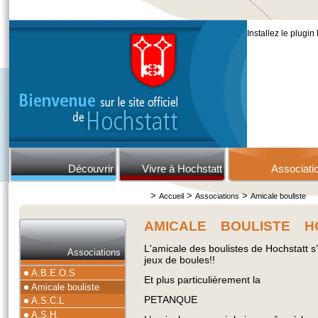
Installez le plugin
Découvrir
Vivre à Hochstatt
Associati
>
>
>
Accueil
Associations
Amicale bouliste
AMICALE BOULISTE H
L'amicale des boulistes de Hochstatt s’
Associations
jeux de boules!!
A.B.E.O.S
Et plus particulièrement la
Amicale bouliste
PETANQUE
A.S.C.L
A.S.H.