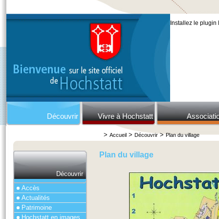
Installez le plugin
Découvrir
Vivre à Hochstatt
Associati
>
>
>
Accueil
Découvrir
Plan du village
Plan du village
Découvrir
Accès
Actualités
Patrimoine
Hochstatt en images