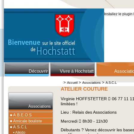
Installez le plugin
Découvrir
Vivre à Hochstatt
Associati
>
>
>
Accueil
Associations
A.S.C.L
ATELIER COUTURE
Virginie HOFFSTETTER  06 77 11 11
limitées !
Associations
Lieu : Relais des Associations
A.B.E.O.S
Amicale bouliste
Mercredi  8h30 - 11h30
A.S.C.L
Débutants ? Venez découvrir les bases 
Aïkido