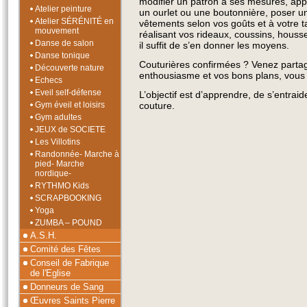
modifier un patron à ses mesures, appr
Atelier peinture
un ourlet ou une boutonnière, poser un
Atelier SÉRÉNITÉ en
vêtements selon vos goûts et à votre t
mouvement
réalisant vos rideaux, coussins, houss
Danse de salon
il suffit de s’en donner les moyens.
Danse tonique
Couturières confirmées ? Venez partag
Découverte nature
enthousiasme et vos bons plans, vous
Echecs
Eveil self-défense
L’objectif est d’apprendre, de s’entraid
Gym éveil et loisirs
couture.
Gym adultes
JEUX de SOCIETE
Les Villotins
Randonnée- Marche à
pied- Marche
nordique-
RYTHMO Kids
SCRAPBOOKING
Yoga
ZUMBA – POUND
A.S.H.
Comité des Fêtes
Conseil de Fabrique
de l'Eglise
Donneurs de Sang
Œuvres Saints Pierre