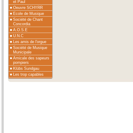
et Paul
Oeuvre SCHYRR
Ecole de Musique
Société de Chant
Concordia
A.O.S.E
U.N.C
Les amis de l'orgue
Société de Musique
Municipale
Amicale des sapeurs
pompiers
Klübs Sundgau
Les trop capables