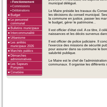
Fonctionnement
municipal délégué.
Commissions
Délibérations
Le Maire préside les travaux du Consei
les décisions du conseil municipal. Se
Budget
la commune en justice, passer les marc
Le personnel
le budget, gérer le patrimoine...
communal
Bulletins municipaux
Il est officier d'état civil. A ce titre, il
Intercommunalité
naissances et les décès survenus dan
Urbanisme
Il est officier de police judiciaire. Il c
Les arrêtés
l'exercice des missions de sécurité pub
municipaux 2026
pour assurer dans sa commune le bon ord
Marchés publics
salubrité publique.
Démarches
administratives
Le Maire est le chef de l'administrati
Les Sapeurs
communaux. Il organise les différents 
Pompiers
Cimetière