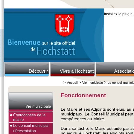
Installez le plugin
Découvrir
Vivre à Hochstatt
Associati
>
>
>
Accueil
Vie municipale
Le conseil municip
Fonctionnement
Vie municipale
Le Maire et ses Adjoints sont élus, au s
municipaux. Le Conseil Municipal peut
Coordonnées de la
compétences au Maire.
mairie
Le conseil municipal
Dans sa tâche, le Maire est aidé par se
Présentation
pouvoirs. A Hochstatt, les adjoints son