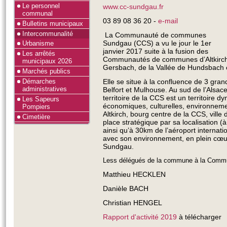
Le personnel
www.cc-sundgau.fr
communal
03 89 08 36 20 -
e-mail
Bulletins municipaux
Intercommunalité
La Communauté de communes
Sundgau (CCS) a vu le jour le 1er
Urbanisme
janvier 2017 suite à la fusion des
Les arrêtés
Communautés de communes d’Altkirch, du
municipaux 2026
Gersbach, de la Vallée de Hundsbach e
Marchés publics
Démarches
Elle se situe à la confluence de 3 gran
administratives
Belfort et Mulhouse. Au sud de l’Alsace 
territoire de la CCS est un territoire d
Les Sapeurs
économiques, culturelles, environneme
Pompiers
Altkirch, bourg centre de la CCS, ville
Cimetière
place stratégique par sa localisation 
ainsi qu’à 30km de l’aéroport internati
avec son environnement, en plein cœur d
Sundgau.
Less délégués de la commune à la Comm
Matthieu HECKLEN
Danièle BACH
Christian HENGEL
Rapport d'activité 2019
à télécharger