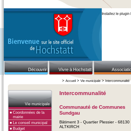
Installez le plugin
Découvrir
Vivre à Hochstatt
Associati
>
>
>
Accueil
Vie municipale
Intercommunalité
Intercommunalité
Vie municipale
Communauté de Communes
Coordonnées de la
Sundgau
mairie
Bâtiment 3 - Quartier Plessier - 68130
Le conseil municipal
ALTKIRCH
Budget