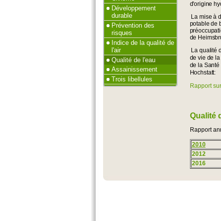
d'origine hy
Développement
durable
La mise à d
potable de 
Prévention des
préoccupati
risques
de Heimsbr
Indice de la qualité de
l'air
La qualité 
de vie de la
Qualité de l'eau
de la Santé
Assainissement
Hochstatt:
Trois libellules
Rapport sur
Qualité 
Rapport annu
2010
2012
2016