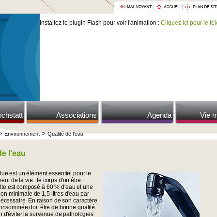
Installez le plugin Flash pour voir l'animation :
Cliquez ici pour le té
ochstatt
Associations
Agenda
Vie m
>
>
Environnement
Qualité de l'eau
de l'eau
tue est un élément essentiel pour le
t de la vie : le corps d'un être
te est composé à 60 % d'eau et une
n minimale de 1,5 litres d'eau par
 nécessaire. En raison de son caractère
u consommée doit être de bonne qualité
in d'éviter la survenue de pathologies