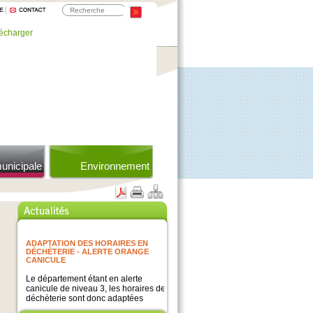
lécharger
CINE PLEIN AIR Bienvenue chez les
unicipale
ch'tis
Environnement
Samedi 29 aout 2026 Cinéma en
plein air À l’étang de pêche, rue de
l’Étang organisé par le Comité des
Fêtes
ADAPTATION DES HORAIRES EN
DÉCHÈTERIE - ALERTE ORANGE
CANICULE
Le département étant en alerte
canicule de niveau 3, les horaires de
déchèterie sont donc adaptées