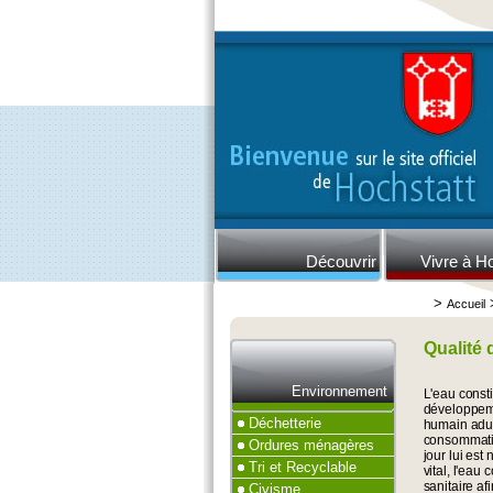
Découvrir
Vivre à H
>
Accueil
Qualité 
Environnement
L'eau consti
développemen
Déchetterie
humain adul
consommatio
Ordures ménagères
jour lui est
Tri et Recyclable
vital, l'ea
sanitaire af
Civisme