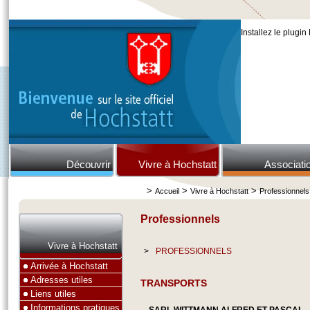
Installez le plugin
Découvrir
Vivre à Hochstatt
Associati
>
>
>
Accueil
Vivre à Hochstatt
Professionnels
Professionnels
Vivre à Hochstatt
>
PROFESSIONNELS
Arrivée à Hochstatt
Adresses utiles
TRANSPORTS
Liens utiles
Informations pratiques
SARL WITTMANN ALFRED ET PASCAL