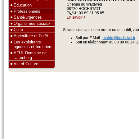
Chemin du Waldweg
Education
68720 HOCHSTATT
Professionnels
Tï¿½l : 03 89 31 95 85
Santé/urgences
En savoir +
Organismes sociaux
Culte
Si vous constatez une erreur ou un oubli, vo
Agriculture et Forêt
Soit par E Mail :
mairie@hochstatt.fr
Les exploitants
Soit en téléphonant au 03 89 06 24 3
agricoles et forestiers
AFUL Domaine de
l'attenberg
Vie et Culture